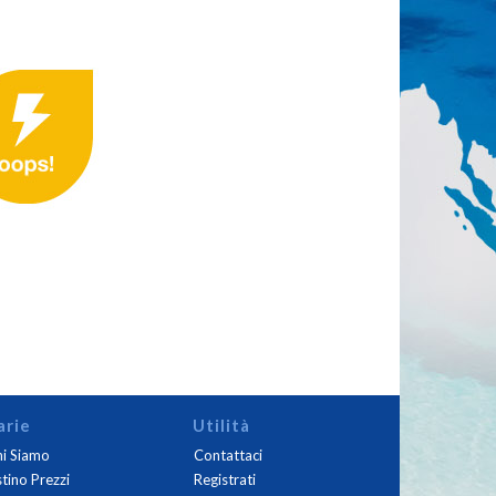
arie
Utilità
i Siamo
Contattaci
stino Prezzi
Registrati