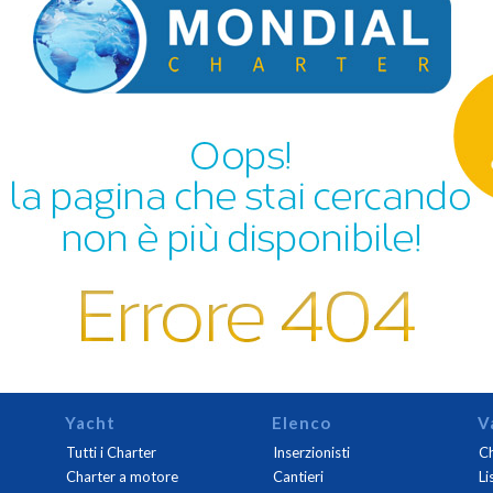
Yacht
Elenco
V
Tutti i Charter
Inserzionisti
Ch
Charter a motore
Cantieri
Li