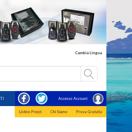
Cambia Lingua
FACEBOOK
TWITTER
TI
Accesso Account
Listino Prezzi
Chi Siamo
Prova Gratuita