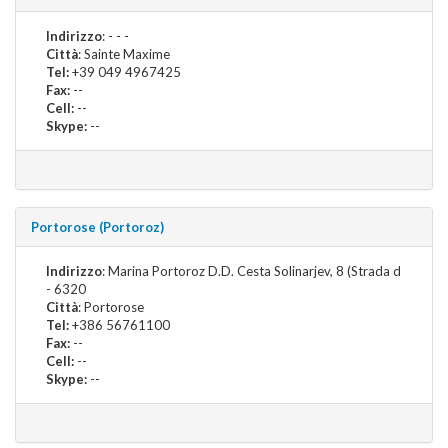
Indirizzo
: - - -
Città
: Sainte Maxime
Tel:
+39 049 4967425
Fax:
--
Cell:
--
Skype:
--
Portorose (Portoroz)
Indirizzo
: Marina Portoroz D.D. Cesta Solinarjev, 8 (Strada d
- 6320
Città
: Portorose
Tel:
+386 56761100
Fax:
--
Cell:
--
Skype:
--