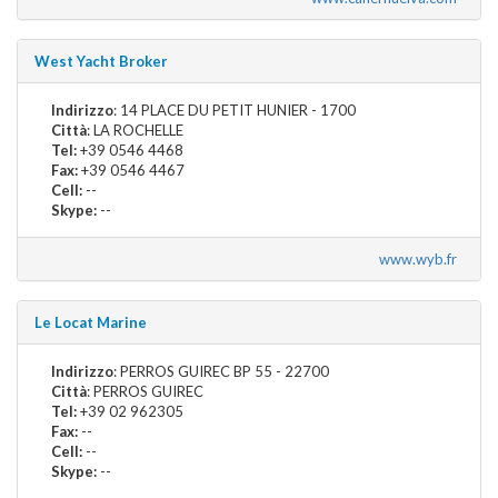
West Yacht Broker
Indirizzo
: 14 PLACE DU PETIT HUNIER - 1700
Città
: LA ROCHELLE
Tel:
+39 0546 4468
Fax:
+39 0546 4467
Cell:
--
Skype:
--
www.wyb.fr
Le Locat Marine
Indirizzo
: PERROS GUIREC BP 55 - 22700
Città
: PERROS GUIREC
Tel:
+39 02 962305
Fax:
--
Cell:
--
Skype:
--