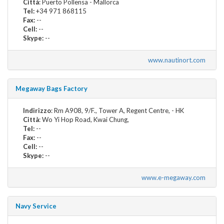
Città
: Puerto Pollensa - Mallorca
Tel:
+34 971 868115
Fax:
--
Cell:
--
Skype:
--
www.nautinort.com
Megaway Bags Factory
Indirizzo
: Rm A908, 9/F., Tower A, Regent Centre, - HK
Città
: Wo Yi Hop Road, Kwai Chung,
Tel:
--
Fax:
--
Cell:
--
Skype:
--
www.e-megaway.com
Navy Service