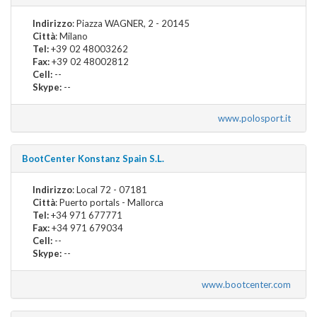
Indirizzo
: Piazza WAGNER, 2 - 20145
Città
: Milano
Tel:
+39 02 48003262
Fax:
+39 02 48002812
Cell:
--
Skype:
--
www.polosport.it
BootCenter Konstanz Spain S.L.
Indirizzo
: Local 72 - 07181
Città
: Puerto portals - Mallorca
Tel:
+34 971 677771
Fax:
+34 971 679034
Cell:
--
Skype:
--
www.bootcenter.com