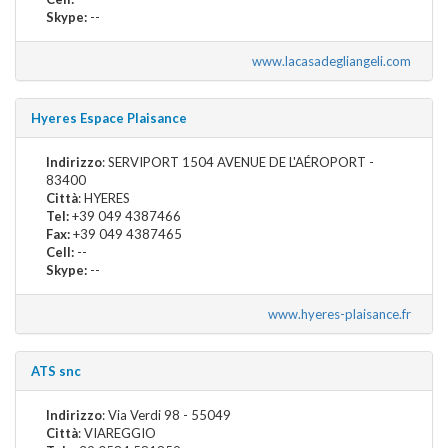
Skype:
--
www.lacasadegliangeli.com
Hyeres Espace Plaisance
Indirizzo
: SERVIPORT 1504 AVENUE DE L'AÉROPORT -
83400
Città
: HYERES
Tel:
+39 049 4387466
Fax:
+39 049 4387465
Cell:
--
Skype:
--
www.hyeres-plaisance.fr
ATS snc
Indirizzo
: Via Verdi 98 - 55049
Città
: VIAREGGIO