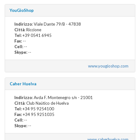
YouGioShop
Indirizzo
: Viale Dante 79/B - 47838
Città
: Riccione
Tel:
+39 0541 6945
Fax:
--
Cell:
--
Skype:
--
www.yougioshop.com
Caher Huelva
Indirizzo
: Avda F. Montenegro s/n - 21001
Città
: Club Naútico de Huelva
Tel:
+34 95 9254100
Fax:
+34 95 9251035
Cell:
--
Skype:
--
www.caherhuelva.com