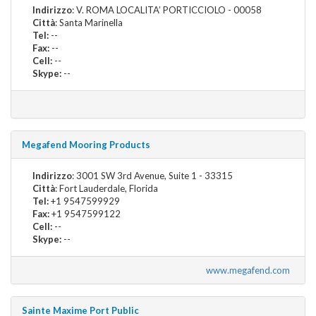
Indirizzo
: V. ROMA LOCALITA’ PORTICCIOLO - 00058
Città
: Santa Marinella
Tel:
--
Fax:
--
Cell:
--
Skype:
--
Megafend Mooring Products
Indirizzo
: 3001 SW 3rd Avenue, Suite 1 - 33315
Città
: Fort Lauderdale, Florida
Tel:
+1 9547599929
Fax:
+1 9547599122
Cell:
--
Skype:
--
www.megafend.com
Sainte Maxime Port Public