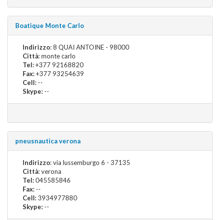
Boatique Monte Carlo
Indirizzo
: 8 QUAI ANTOINE - 98000
Città
: monte carlo
Tel:
+377 92168820
Fax:
+377 93254639
Cell:
--
Skype:
--
pneusnautica verona
Indirizzo
: via lussemburgo 6 - 37135
Città
: verona
Tel:
045585846
Fax:
--
Cell:
3934977880
Skype:
--