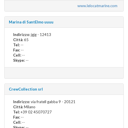
www.lelocatmarine.com
Marina di SantElmo uuuu
Indirizzo
: jgjg - 12413
Città
: 65
Tel:
--
Fax:
--
Cell:
--
Skype:
--
CrewCollection srl
Indirizzo
: via fratell gabba 9 - 20121
Città
: Milano
Tel:
+39 02 45070727
Fax:
--
Cell:
--
Skype:
--