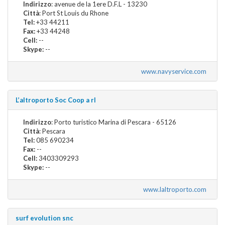
Indirizzo
: avenue de la 1ere D.F.L - 13230
Città
: Port St Louis du Rhone
Tel:
+33 44211
Fax:
+33 44248
Cell:
--
Skype:
--
www.navyservice.com
L’altroporto Soc Coop a rl
Indirizzo
: Porto turistico Marina di Pescara - 65126
Città
: Pescara
Tel:
085 690234
Fax:
--
Cell:
3403309293
Skype:
--
www.laltroporto.com
surf evolution snc