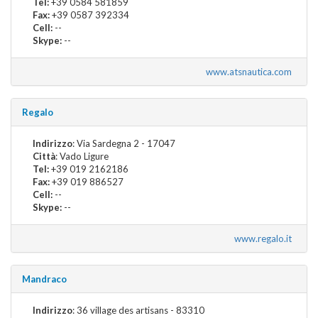
Tel:
+39 0584 581859
Fax:
+39 0587 392334
Cell:
--
Skype:
--
www.atsnautica.com
Regalo
Indirizzo
: Via Sardegna 2 - 17047
Città
: Vado Ligure
Tel:
+39 019 2162186
Fax:
+39 019 886527
Cell:
--
Skype:
--
www.regalo.it
Mandraco
Indirizzo
: 36 village des artisans - 83310