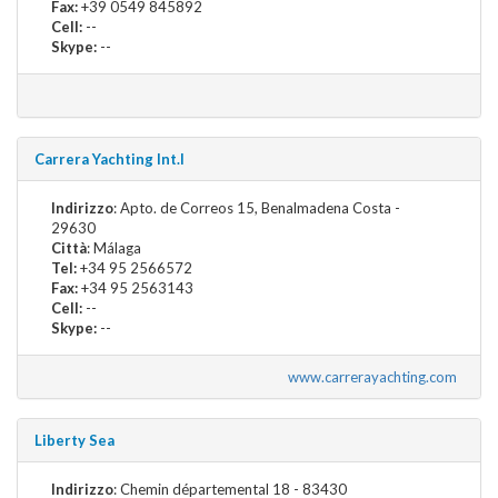
Fax:
+39 0549 845892
Cell:
--
Skype:
--
Carrera Yachting Int.l
Indirizzo
: Apto. de Correos 15, Benalmadena Costa -
29630
Città
: Málaga
Tel:
+34 95 2566572
Fax:
+34 95 2563143
Cell:
--
Skype:
--
www.carrerayachting.com
Liberty Sea
Indirizzo
: Chemin départemental 18 - 83430