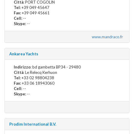
Città
: PORT COGOLIN
Tel:
+39 049 45647
Fax:
+39 049 45661
Cell:
--
Skype:
--
www.mandraco.fr
Ankarea Yachts
Indirizzo
: bd gambetta BP34 - 29480
Città
: Le Relecq Kerhuon
Tel:
+33 02 98804238
Fax:
+33 06 18943060
Cell:
--
Skype:
--
Prodim International B.V.