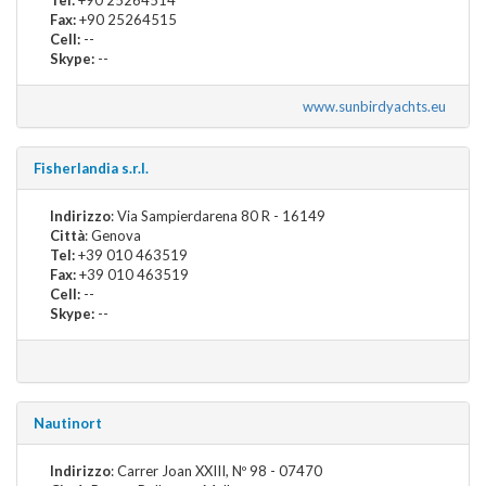
Fax:
+90 25264515
Cell:
--
Skype:
--
www.sunbirdyachts.eu
Fisherlandia s.r.l.
Indirizzo
: Via Sampierdarena 80 R - 16149
Città
: Genova
Tel:
+39 010 463519
Fax:
+39 010 463519
Cell:
--
Skype:
--
Nautinort
Indirizzo
: Carrer Joan XXIII, Nº 98 - 07470