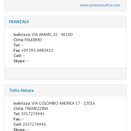
www.pneusnautica.com
FRANZALV
Indirizzo
: VIA AMARI, 32 - 06100
Città
: PALERMO
Tel:
--
Fax:
+39 091 6883423
Cell:
--
Skype:
--
Tullio Abbate
Indirizzo
: VIA COLOMBO ANDREA 17 - 22016
Città
: TREMEZZINA
Tel:
3357274945
Fax:
--
Cell:
3357274945
Skype:
--