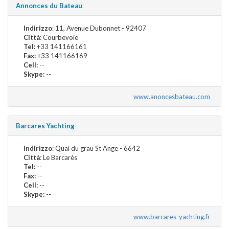
Annonces du Bateau
Indirizzo
: 11, Avenue Dubonnet - 92407
Città
: Courbevoie
Tel:
+33 141166161
Fax:
+33 141166169
Cell:
--
Skype:
--
www.anoncesbateau.com
Barcares Yachting
Indirizzo
: Quai du grau St Ange - 6642
Città
: Le Barcarès
Tel:
--
Fax:
--
Cell:
--
Skype:
--
www.barcares-yachting.fr