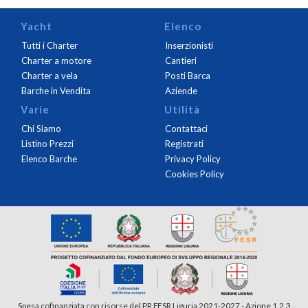
Yacht
Elenco
Tutti i Charter
Inserzionisti
Charter a motore
Cantieri
Charter a vela
Posti Barca
Barche in Vendita
Aziende
Varie
Utilità
Chi Siamo
Contattaci
Listino Prezzi
Registrati
Elenco Barche
Privacy Policy
Cookies Policy
Spesa cofinanziata con risorse del PR FESR Liguria 2021-2027 - Azione 1.2.3