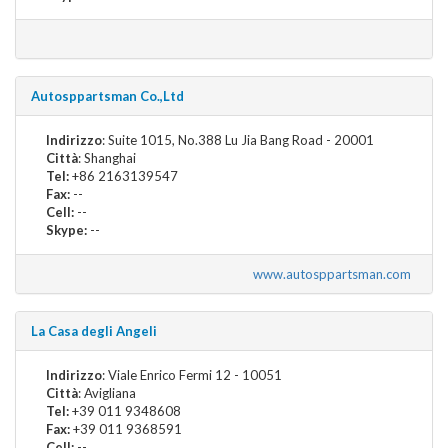
Autosppartsman Co.,Ltd
Indirizzo
: Suite 1015, No.388 Lu Jia Bang Road - 20001
Città
: Shanghai
Tel:
+86 2163139547
Fax:
--
Cell:
--
Skype:
--
www.autosppartsman.com
La Casa degli Angeli
Indirizzo
: Viale Enrico Fermi 12 - 10051
Città
: Avigliana
Tel:
+39 011 9348608
Fax:
+39 011 9368591
Cell:
--