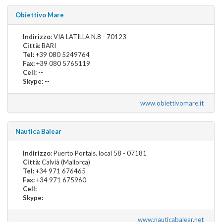
Obiettivo Mare
Indirizzo
: VIA LATILLA N.8 - 70123
Città
: BARI
Tel:
+39 080 5249764
Fax:
+39 080 5765119
Cell:
--
Skype:
--
www.obiettivomare.it
Nautica Balear
Indirizzo
: Puerto Portals, local 58 - 07181
Città
: Calvià (Mallorca)
Tel:
+34 971 676465
Fax:
+34 971 675960
Cell:
--
Skype:
--
www.nauticabalear.net