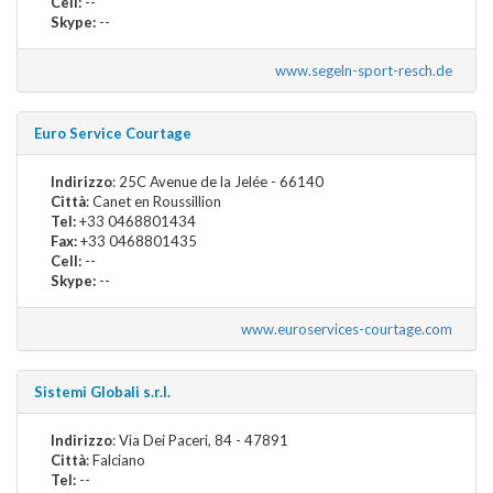
Cell:
--
Skype:
--
www.segeln-sport-resch.de
Euro Service Courtage
Indirizzo
: 25C Avenue de la Jelée - 66140
Città
: Canet en Roussillion
Tel:
+33 0468801434
Fax:
+33 0468801435
Cell:
--
Skype:
--
www.euroservices-courtage.com
Sistemi Globali s.r.l.
Indirizzo
: Via Dei Paceri, 84 - 47891
Città
: Falciano
Tel:
--