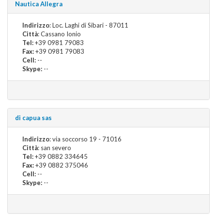
Nautica Allegra
Indirizzo
: Loc. Laghi di Sibari - 87011
Città
: Cassano Ionio
Tel:
+39 0981 79083
Fax:
+39 0981 79083
Cell:
--
Skype:
--
di capua sas
Indirizzo
: via soccorso 19 - 71016
Città
: san severo
Tel:
+39 0882 334645
Fax:
+39 0882 375046
Cell:
--
Skype:
--