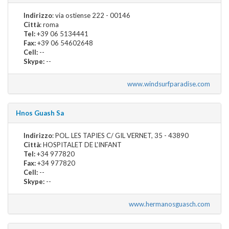
Indirizzo
: via ostiense 222 - 00146
Città
: roma
Tel:
+39 06 5134441
Fax:
+39 06 54602648
Cell:
--
Skype:
--
www.windsurfparadise.com
Hnos Guash Sa
Indirizzo
: POL. LES TAPIES C/ GIL VERNET, 35 - 43890
Città
: HOSPITALET DE L'INFANT
Tel:
+34 977820
Fax:
+34 977820
Cell:
--
Skype:
--
www.hermanosguasch.com