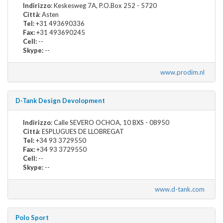
Indirizzo
: Keskesweg 7A, P.O.Box 252 - 5720
Città
: Asten
Tel:
+31 493690336
Fax:
+31 493690245
Cell:
--
Skype:
--
www.prodim.nl
D-Tank Design Devolopment
Indirizzo
: Calle SEVERO OCHOA, 10 BXS - 08950
Città
: ESPLUGUES DE LLOBREGAT
Tel:
+34 93 3729550
Fax:
+34 93 3729550
Cell:
--
Skype:
--
www.d-tank.com
Polo Sport