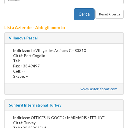
Lista Aziende - Abbigliamento
Villanova Pascal
Indirizzo
: Le Village des Artisans C - 83310
Città
: Port Cogolin
Tel:
--
Fax:
+33 49497
Cell:
--
Skype:
--
www.asterieboat.com
Sunbird International Turkey
Indirizzo
: OFFICES IN GOCEK / MARMARIS / FETHIYE - -
Città
: Turkey
Tel:
+90 25264514