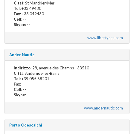
Città
: St Mandrier/Mer
Tel:
+33 49430
Fax:
+33 049430
Cell:
--
Skype:
--
www.libertysea.com
Ander Nautic
Indirizzo
: 28, avenue des Champs - 33510
Città
: Andernos-les-Bains
Tel:
+39 055 68201
Fax:
--
Cell:
--
Skype:
--
www.andernautic.com
Porto Odescalchi