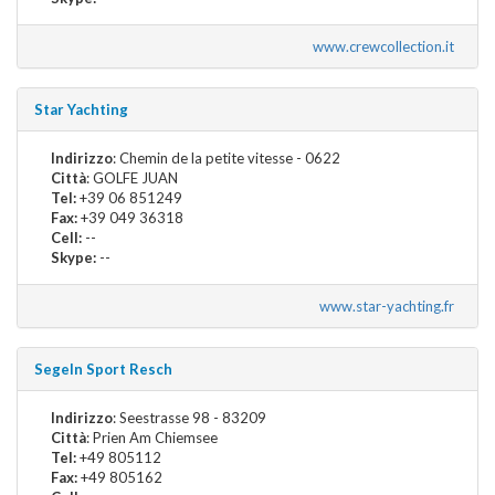
www.crewcollection.it
Star Yachting
Indirizzo
: Chemin de la petite vitesse - 0622
Città
: GOLFE JUAN
Tel:
+39 06 851249
Fax:
+39 049 36318
Cell:
--
Skype:
--
www.star-yachting.fr
Segeln Sport Resch
Indirizzo
: Seestrasse 98 - 83209
Città
: Prien Am Chiemsee
Tel:
+49 805112
Fax:
+49 805162