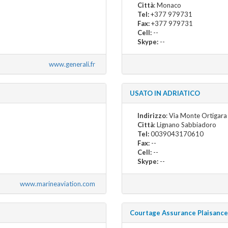
Città
: Monaco
Tel:
+377 979731
Fax:
+377 979731
Cell:
--
Skype:
--
www.generali.fr
USATO IN ADRIATICO
Indirizzo
: Via Monte Ortigar
Città
: Lignano Sabbiadoro
Tel:
0039043170610
Fax:
--
Cell:
--
Skype:
--
www.marineaviation.com
Courtage Assurance Plaisance