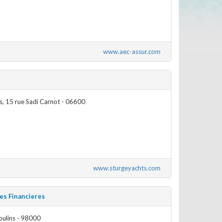
www.aec-assur.com
rs, 15 rue Sadi Carnot - 06600
www.sturgeyachts.com
es Financieres
oulins - 98000