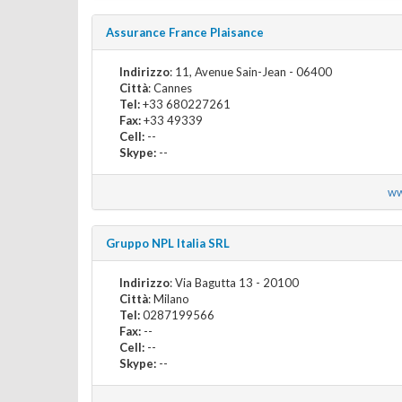
Assurance France Plaisance
Indirizzo
: 11, Avenue Sain-Jean - 06400
Città
: Cannes
Tel:
+33 680227261
Fax:
+33 49339
Cell:
--
Skype:
--
ww
Gruppo NPL Italia SRL
Indirizzo
: Via Bagutta 13 - 20100
Città
: Milano
Tel:
0287199566
Fax:
--
Cell:
--
Skype:
--