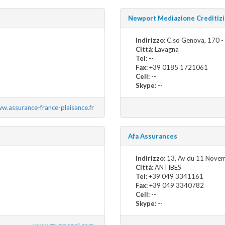
Newport Mediazione Creditizi
Indirizzo
: C.so Genova, 170 
Città
: Lavagna
Tel:
--
Fax:
+39 0185 1721061
Cell:
--
Skype:
--
w.assurance-france-plaisance.fr
Afa Assurances
Indirizzo
: 13, Av du 11 Nove
Città
: ANTIBES
Tel:
+39 049 3341161
Fax:
+39 049 3340782
Cell:
--
Skype:
--