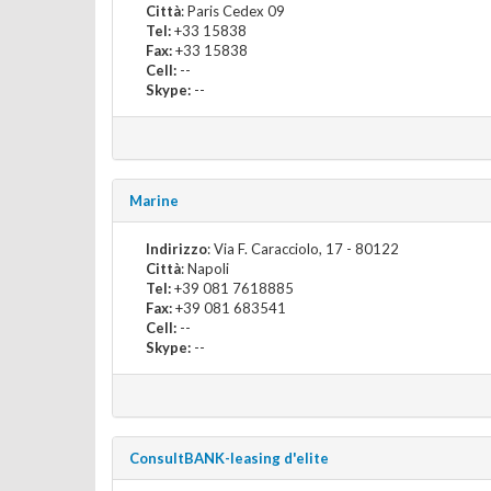
Città
: Paris Cedex 09
Tel:
+33 15838
Fax:
+33 15838
Cell:
--
Skype:
--
Marine
Indirizzo
: Via F. Caracciolo, 17 - 80122
Città
: Napoli
Tel:
+39 081 7618885
Fax:
+39 081 683541
Cell:
--
Skype:
--
ConsultBANK-leasing d'elite