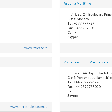
Ascoma Maritime
Indirizzo
: 24, Boulevard Prin
Città
: Monaco
Tel:
+377 979729
Fax:
+377 932508
Cell:
--
Skype:
--
www.italease.it
Portsmouth Int. Marine Servic
Indirizzo
: 4A Boyd, The Admi
Città
: Portsmouth, Hampshire
Tel:
+44 2392296270
Fax:
+44 2392735020
Cell:
--
Skype:
--
www.mercantileleasing.it