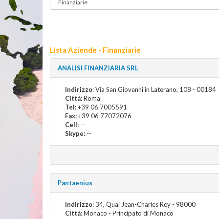
Lista Aziende - Finanziarie
ANALISI FINANZIARIA SRL
Indirizzo
: Via San Giovanni in Laterano, 108 - 00184
Città
: Roma
Tel:
+39 06 7005591
Fax:
+39 06 77072076
Cell:
--
Skype:
--
Pantaenius
Indirizzo
: 34, Quai Jean-Charles Rey - 98000
Città
: Monaco - Principato di Monaco