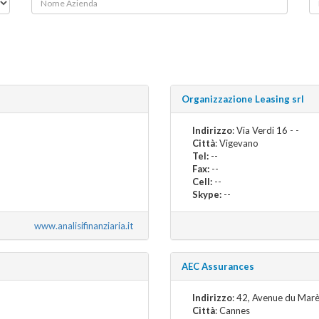
Organizzazione Leasing srl
Indirizzo
: Via Verdi 16 - -
Città
: Vigevano
Tel:
--
Fax:
--
Cell:
--
Skype:
--
www.analisifinanziaria.it
AEC Assurances
Indirizzo
: 42, Avenue du Marè
Città
: Cannes