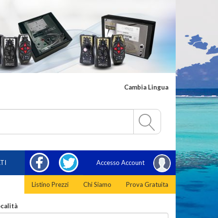
Cambia Lingua
FACEBOOK
TWITTER
TI
Accesso Account
Listino Prezzi
Chi Siamo
Prova Gratuita
calità