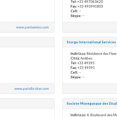
Tel:
+33 497063620
Fax:
+33 493941803
Cell:
--
Skype:
--
www.pantaenius.com
Sturge International Services
Indirizzo
: Rèsidence des Fleu
Città
: Antibes
Tel:
+33 49395
Fax:
+33 49395
Cell:
--
Skype:
--
www.parisibroker.com
Societe Monegasque des Etud
Indirizzo
: 4, Boulevard des M