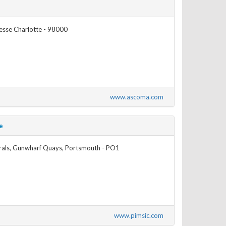
cesse Charlotte - 98000
www.ascoma.com
e
rals, Gunwharf Quays, Portsmouth - PO1
www.pimsic.com