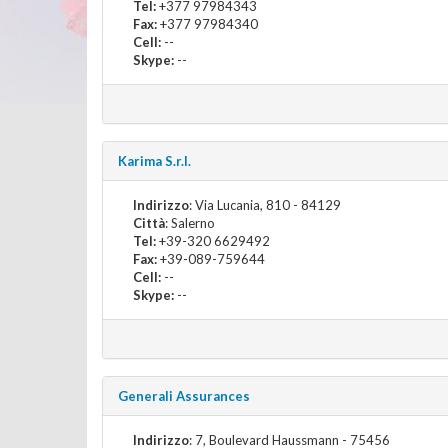
Tel:
+377 97984343
Fax:
+377 97984340
Cell:
--
Skype:
--
Karima S.r.l.
Indirizzo
: Via Lucania, 810 - 84129
Città
: Salerno
Tel:
+39-320 6629492
Fax:
+39-089-759644
Cell:
--
Skype:
--
Generali Assurances
Indirizzo
: 7, Boulevard Haussmann - 75456