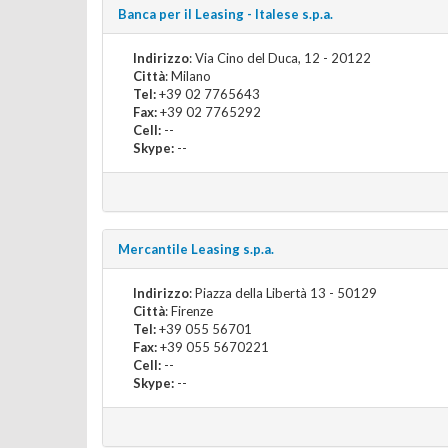
Banca per il Leasing - Italese s.p.a.
Indirizzo
: Via Cino del Duca, 12 - 20122
Città
: Milano
Tel:
+39 02 7765643
Fax:
+39 02 7765292
Cell:
--
Skype:
--
Mercantile Leasing s.p.a.
Indirizzo
: Piazza della Libertà 13 - 50129
Città
: Firenze
Tel:
+39 055 56701
Fax:
+39 055 5670221
Cell:
--
Skype:
--