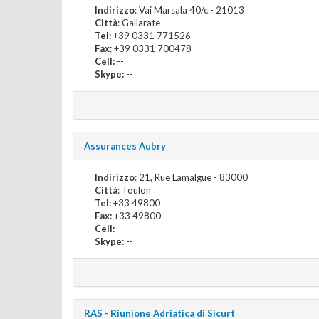
Indirizzo
: Vai Marsala 40/c - 21013
Città
: Gallarate
Tel:
+39 0331 771526
Fax:
+39 0331 700478
Cell:
--
Skype:
--
Assurances Aubry
Indirizzo
: 21, Rue Lamalgue - 83000
Città
: Toulon
Tel:
+33 49800
Fax:
+33 49800
Cell:
--
Skype:
--
RAS - Riunione Adriatica di Sicurt