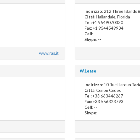
Indirizzo
: 212 Three Islands 
Città
: Hallandale, Florida
Tel:
+1 9549070330
Fax:
+1 9544549934
Cell:
--
Skype:
--
www.ras.it
W.Lease
Indirizzo
: 10 Rue Haroun Tazi
Città
: Cenon Cedex
Tel:
+33 663446267
Fax:
+33 556323793
Cell:
--
Skype:
--