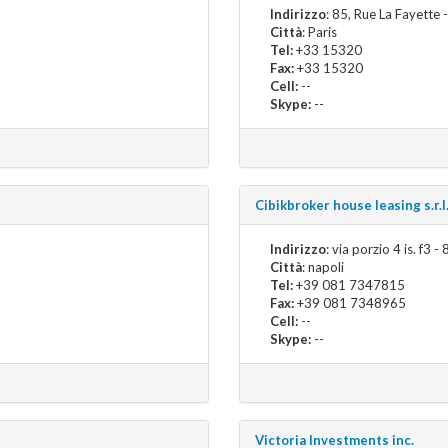
Indirizzo
: 85, Rue La Fayette
Città
: Paris
Tel:
+33 15320
Fax:
+33 15320
Cell:
--
Skype:
--
Cibikbroker house leasing s.r.l
Indirizzo
: via porzio 4 is. f3 
Città
: napoli
Tel:
+39 081 7347815
Fax:
+39 081 7348965
Cell:
--
Skype:
--
Victoria Investments inc.