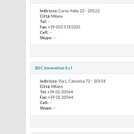
Indirizzo
: Corso Italia 23 - 20122
Città
: Milano
Tel:
--
Fax:
+39 010 5761035
Cell:
--
Skype:
--
B2C Innovation S.r.l
Indirizzo
: Via L. Canonica 72 - 20154
Città
: Milano
Tel:
+39 02 20564
Fax:
+39 02 20564
Cell:
--
Skype:
--