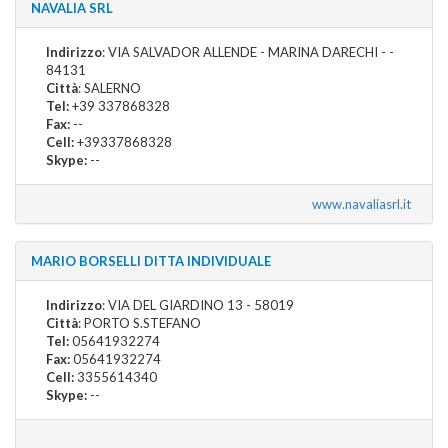
NAVALIA SRL
Indirizzo
: VIA SALVADOR ALLENDE - MARINA DARECHI - -
84131
Città
: SALERNO
Tel:
+39 337868328
Fax:
--
Cell:
+39337868328
Skype:
--
www.navaliasrl.it
MARIO BORSELLI DITTA INDIVIDUALE
Indirizzo
: VIA DEL GIARDINO 13 - 58019
Città
: PORTO S.STEFANO
Tel:
05641932274
Fax:
05641932274
Cell:
3355614340
Skype:
--