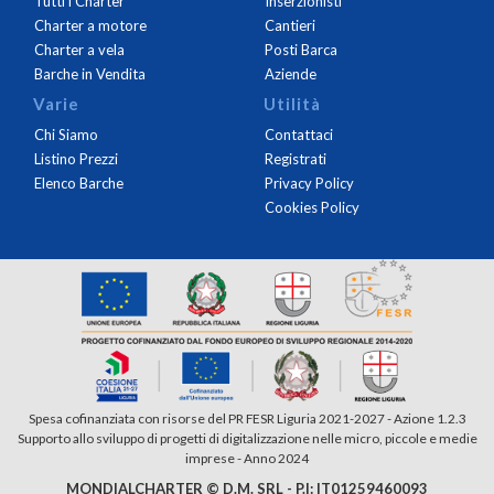
Tutti i Charter
Inserzionisti
Charter a motore
Cantieri
Charter a vela
Posti Barca
Barche in Vendita
Aziende
Varie
Utilità
Chi Siamo
Contattaci
Listino Prezzi
Registrati
Elenco Barche
Privacy Policy
Cookies Policy
Spesa cofinanziata con risorse del PR FESR Liguria 2021-2027 - Azione 1.2.3
Supporto allo sviluppo di progetti di digitalizzazione nelle micro, piccole e medie
imprese - Anno 2024
MONDIALCHARTER © D.M. SRL - P.I: IT01259460093