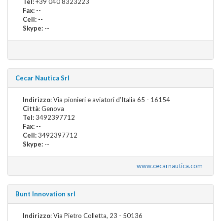
Tel:
+39 040 8323223
Fax:
--
Cell:
--
Skype:
--
Cecar Nautica Srl
Indirizzo
: Via pionieri e aviatori d’Italia 65 - 16154
Città
: Genova
Tel:
3492397712
Fax:
--
Cell:
3492397712
Skype:
--
www.cecarnautica.com
Bunt Innovation srl
Indirizzo
: Via Pietro Colletta, 23 - 50136