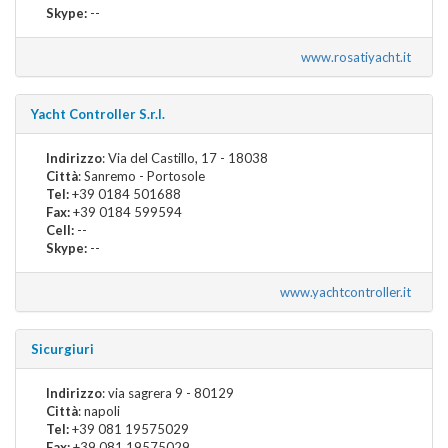
Skype:
--
www.rosatiyacht.it
Yacht Controller S.r.l.
Indirizzo
: Via del Castillo, 17 - 18038
Città
: Sanremo - Portosole
Tel:
+39 0184 501688
Fax:
+39 0184 599594
Cell:
--
Skype:
--
www.yachtcontroller.it
Sicurgiuri
Indirizzo
: via sagrera 9 - 80129
Città
: napoli
Tel:
+39 081 19575029
Fax:
+39 081 19575029