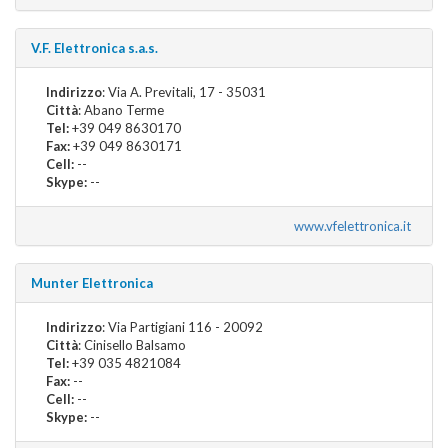
V.F. Elettronica s.a.s.
Indirizzo
: Via A. Previtali, 17 - 35031
Città
: Abano Terme
Tel:
+39 049 8630170
Fax:
+39 049 8630171
Cell:
--
Skype:
--
www.vfelettronica.it
Munter Elettronica
Indirizzo
: Via Partigiani 116 - 20092
Città
: Cinisello Balsamo
Tel:
+39 035 4821084
Fax:
--
Cell:
--
Skype:
--