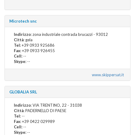
Microtech snc
Indirizzo
: zona industriale contrada brucazzi - 93012
Città
: gela
Tel:
+39 0933 925686
Fax:
+39 0933 926455
Cell:
--
Skype:
--
www.skippersat.it
GLOBALIA SRL
Indirizzo
: VIA TRENTINO, 22 - 31038
Città
: PADERNELLO DI PAESE
Tel:
--
Fax:
+39 0422 029989
Cell:
--
Skype:
--