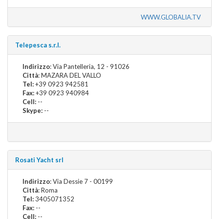
WWW.GLOBALIA.TV
Telepesca s.r.l.
Indirizzo
: Via Pantelleria, 12 - 91026
Città
: MAZARA DEL VALLO
Tel:
+39 0923 942581
Fax:
+39 0923 940984
Cell:
--
Skype:
--
Rosati Yacht srl
Indirizzo
: Via Dessie 7 - 00199
Città
: Roma
Tel:
3405071352
Fax:
--
Cell:
--