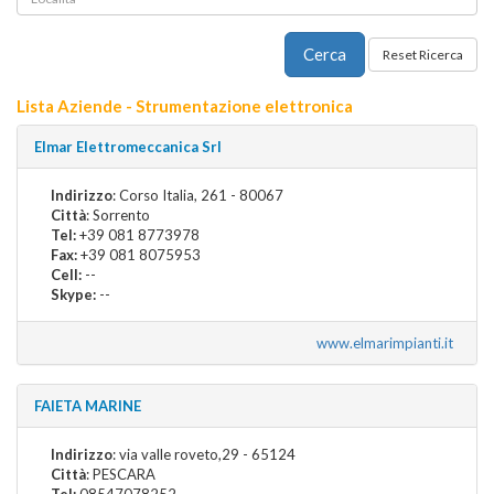
Lista Aziende - Strumentazione elettronica
Elmar Elettromeccanica Srl
Indirizzo
: Corso Italia, 261 - 80067
Città
: Sorrento
Tel:
+39 081 8773978
Fax:
+39 081 8075953
Cell:
--
Skype:
--
www.elmarimpianti.it
FAIETA MARINE
Indirizzo
: via valle roveto,29 - 65124
Città
: PESCARA
Tel:
08547078252