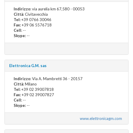
Indirizzo
: via aurelia km 67,580 - 00053
Città
: Civitavecchia
Tel:
+39 0766 30046
Fax:
+39 06 5576718
Cell:
--
Skype:
--
Elettronica G.M. sas
Indirizzo
: Via A. Mambretti 36 - 20157
Città
: Milano
Tel:
+39 02 39007818
Fax:
+39 02 39007827
Cell:
--
Skype:
--
www.elettronicagm.com