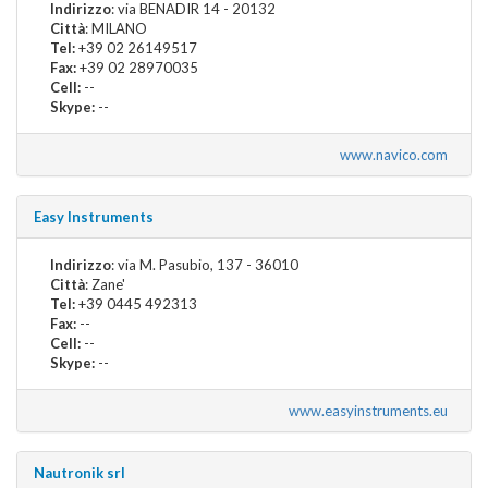
Indirizzo
: via BENADIR 14 - 20132
Città
: MILANO
Tel:
+39 02 26149517
Fax:
+39 02 28970035
Cell:
--
Skype:
--
www.navico.com
Easy Instruments
Indirizzo
: via M. Pasubio, 137 - 36010
Città
: Zane'
Tel:
+39 0445 492313
Fax:
--
Cell:
--
Skype:
--
www.easyinstruments.eu
Nautronik srl