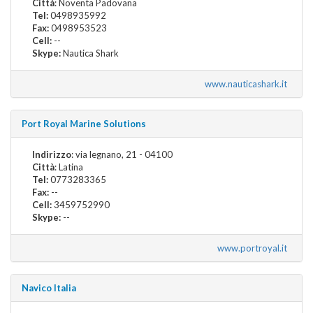
Città
: Noventa Padovana
Tel:
0498935992
Fax:
0498953523
Cell:
--
Skype:
Nautica Shark
www.nauticashark.it
Port Royal Marine Solutions
Indirizzo
: via legnano, 21 - 04100
Città
: Latina
Tel:
0773283365
Fax:
--
Cell:
3459752990
Skype:
--
www.portroyal.it
Navico Italia