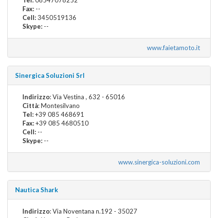
Fax:
--
Cell:
3450519136
Skype:
--
www.faietamoto.it
Sinergica Soluzioni Srl
Indirizzo
: Via Vestina , 632 - 65016
Città
: Montesilvano
Tel:
+39 085 468691
Fax:
+39 085 4680510
Cell:
--
Skype:
--
www.sinergica-soluzioni.com
Nautica Shark
Indirizzo
: Via Noventana n.192 - 35027