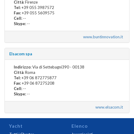
Città
: Firenze
Tel:
+39 055 3987572
Fax:
+39 055 5609575
Cell:
--
Skype:
--
www.buntinnovation.it
Elsacom spa
Indirizzo
: Via di Settebagni390 - 00138
Città
: Roma
Tel:
+39 06 872775877
Fax:
+39 06 87275208
Cell:
--
Skype:
--
www.elsacom.it
Yacht
Elenco