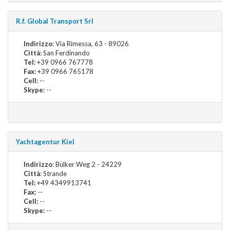
R.f. Global Transport Srl
Indirizzo
: Via Rimessa, 63 - 89026
Città
: San Ferdinando
Tel:
+39 0966 767778
Fax:
+39 0966 765178
Cell:
--
Skype:
--
Yachtagentur Kiel
Indirizzo
: Bülker Weg 2 - 24229
Città
: Strande
Tel:
+49 4349913741
Fax:
--
Cell:
--
Skype:
--