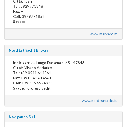
Città
: lipari
Tel:
3929771848
Fax:
--
Cell:
3929771858
Skype:
--
www.marvero.it
Nord Est Yacht Broker
Indirizzo
: via Lungo Darsena n. 65 - 47843
Città
: Misano Adriatico
Tel:
+39 0541 614561
Fax:
+39 0541 614561
Cell:
+39 335 6924933
Skype:
nord-est-yacht
www.nordestyacht.it
Navigando S.r.l.