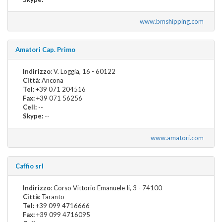
www.bmshipping.com
Amatori Cap. Primo
Indirizzo
: V. Loggia, 16 - 60122
Città
: Ancona
Tel:
+39 071 204516
Fax:
+39 071 56256
Cell:
--
Skype:
--
www.amatori.com
Caffio srl
Indirizzo
: Corso Vittorio Emanuele Ii, 3 - 74100
Città
: Taranto
Tel:
+39 099 4716666
Fax:
+39 099 4716095