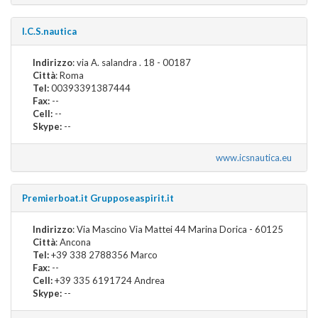
I.C.S.nautica
Indirizzo
: via A. salandra . 18 - 00187
Città
: Roma
Tel:
00393391387444
Fax:
--
Cell:
--
Skype:
--
www.icsnautica.eu
Premierboat.it Grupposeaspirit.it
Indirizzo
: Via Mascino Via Mattei 44 Marina Dorica - 60125
Città
: Ancona
Tel:
+39 338 2788356 Marco
Fax:
--
Cell:
+39 335 6191724 Andrea
Skype:
--