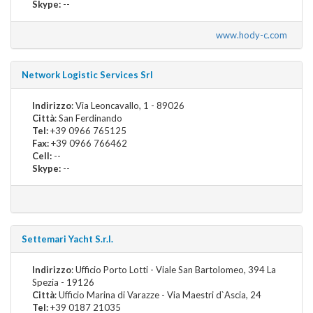
Skype:
--
www.hody-c.com
Network Logistic Services Srl
Indirizzo
: Via Leoncavallo, 1 - 89026
Città
: San Ferdinando
Tel:
+39 0966 765125
Fax:
+39 0966 766462
Cell:
--
Skype:
--
Settemari Yacht S.r.l.
Indirizzo
: Ufficio Porto Lotti - Viale San Bartolomeo, 394 La
Spezia - 19126
Città
: Ufficio Marina di Varazze - Via Maestri d`Ascia, 24
Tel:
+39 0187 21035