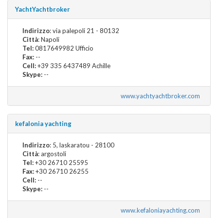
YachtYachtbroker
Indirizzo
: via palepoli 21 - 80132
Città
: Napoli
Tel:
0817649982 Ufficio
Fax:
--
Cell:
+39 335 6437489 Achille
Skype:
--
www.yachtyachtbroker.com
kefalonia yachting
Indirizzo
: 5, laskaratou - 28100
Città
: argostoli
Tel:
+30 26710 25595
Fax:
+30 26710 26255
Cell:
--
Skype:
--
www.kefaloniayachting.com