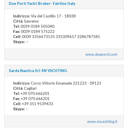
Due Porti Yacht Broker- Fairline Italy
Indirizzo
: Via del Castillo 17 - 18038
Città
: Sanremo
Tel:
0039 0184 505040
Fax:
0039 0184 575222
Cell:
0039 3356673135 335309657 3286787585
Skype:
--
www.dueporti.com
Sarda Nautica Srl-SN YACHTING
Indirizzo
: Corso Vittorio Emanuele 221223 - 09123
Città
: Cagliari
Tel:
+39 070 666201
Fax:
+39 070 666201
Cell:
+39 351 9539433
Skype:
--
www.snyachting.it