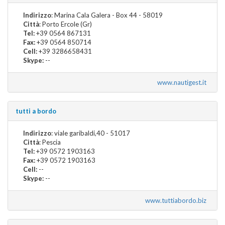
Indirizzo
: Marina Cala Galera - Box 44 - 58019
Città
: Porto Ercole (Gr)
Tel:
+39 0564 867131
Fax:
+39 0564 850714
Cell:
+39 3286658431
Skype:
--
www.nautigest.it
tutti a bordo
Indirizzo
: viale garibaldi,40 - 51017
Città
: Pescia
Tel:
+39 0572 1903163
Fax:
+39 0572 1903163
Cell:
--
Skype:
--
www.tuttiabordo.biz