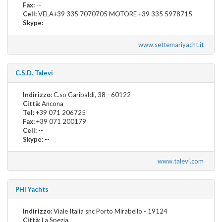
Fax:
--
Cell:
VELA+39 335 7070705 MOTORE +39 335 5978715
Skype:
--
www.settemariyacht.it
C.S.D. Talevi
Indirizzo
: C.so Garibaldi, 38 - 60122
Città
: Ancona
Tel:
+39 071 206725
Fax:
+39 071 200179
Cell:
--
Skype:
--
www.talevi.com
PHI Yachts
Indirizzo
: Viale Italia snc Porto Mirabello - 19124
Città
: La Spezia