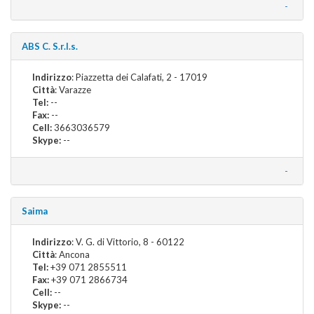
-
ABS C. S.r.l.s.
Indirizzo
: Piazzetta dei Calafati, 2 - 17019
Città
: Varazze
Tel:
--
Fax:
--
Cell:
3663036579
Skype:
--
-
Saima
Indirizzo
: V. G. di Vittorio, 8 - 60122
Città
: Ancona
Tel:
+39 071 2855511
Fax:
+39 071 2866734
Cell:
--
Skype:
--