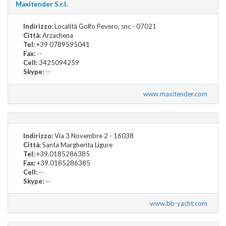
Maxitender S.r.l.
Indirizzo
: Località Golfo Pevero, snc - 07021
Città
: Arzachena
Tel:
+39 0789595041
Fax:
--
Cell:
3425094259
Skype:
--
www.maxitender.com
Indirizzo
: Via 3 Novembre 2 - 16038
Città
: Santa Margherita Ligure
Tel:
+39.0185286385
Fax:
+39.0185286385
Cell:
--
Skype:
--
www.bb-yacht.com