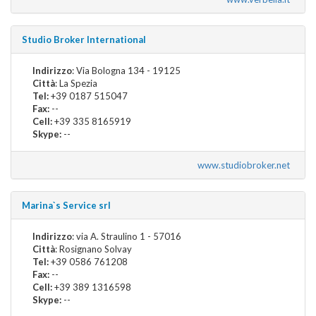
Studio Broker International
Indirizzo
: Via Bologna 134 - 19125
Città
: La Spezia
Tel:
+39 0187 515047
Fax:
--
Cell:
+39 335 8165919
Skype:
--
www.studiobroker.net
Marina`s Service srl
Indirizzo
: via A. Straulino 1 - 57016
Città
: Rosignano Solvay
Tel:
+39 0586 761208
Fax:
--
Cell:
+39 389 1316598
Skype:
--