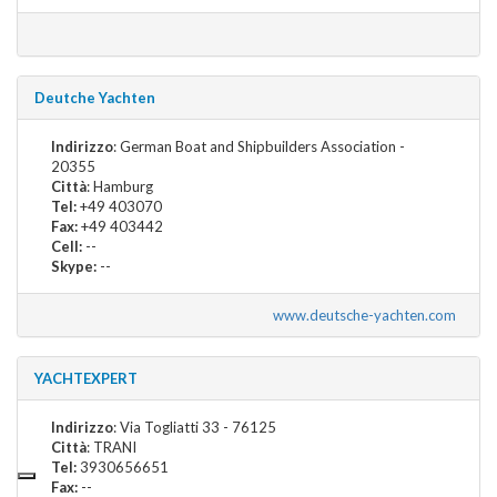
Deutche Yachten
Indirizzo
: German Boat and Shipbuilders Association -
20355
Città
: Hamburg
Tel:
+49 403070
Fax:
+49 403442
Cell:
--
Skype:
--
www.deutsche-yachten.com
YACHTEXPERT
Indirizzo
: Via Togliatti 33 - 76125
Città
: TRANI
Tel:
3930656651
Fax:
--