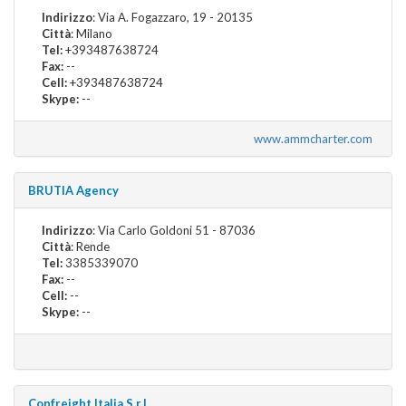
Indirizzo
: Via A. Fogazzaro, 19 - 20135
Città
: Milano
Tel:
+393487638724
Fax:
--
Cell:
+393487638724
Skype:
--
www.ammcharter.com
BRUTIA Agency
Indirizzo
: Via Carlo Goldoni 51 - 87036
Città
: Rende
Tel:
3385339070
Fax:
--
Cell:
--
Skype:
--
Confreight Italia S.r.l.