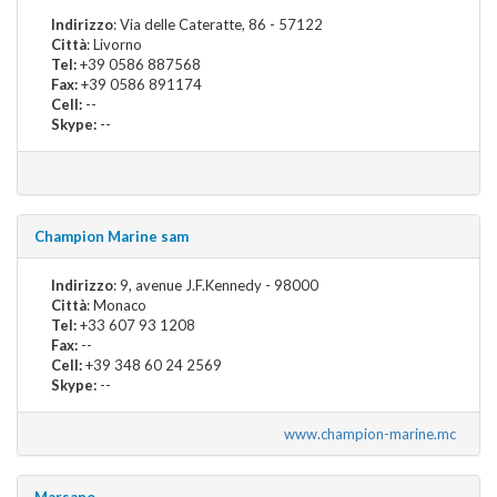
Indirizzo
: Via delle Cateratte, 86 - 57122
Città
: Livorno
Tel:
+39 0586 887568
Fax:
+39 0586 891174
Cell:
--
Skype:
--
Champion Marine sam
Indirizzo
: 9, avenue J.F.Kennedy - 98000
Città
: Monaco
Tel:
+33 607 93 1208
Fax:
--
Cell:
+39 348 60 24 2569
Skype:
--
www.champion-marine.mc
Marsano