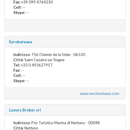
Fax:
+39 099 4764230
Cell:
--
Skype:
--
Eurobateaux
Indirizzo
: 756 Chemin de la Stele - 06530
Città
: Saint Cezaire sur Siagne
Tel:
+33 0 493627957
Fax:
--
Cell:
--
Skype:
--
www.eurobateaux.com
Luxury Broker srl
Indirizzo
: P.to Turistico Marina di Nettuno - 00048
Città
: Nettuno