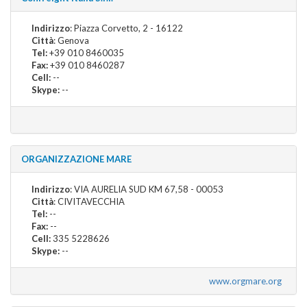
Indirizzo
: Piazza Corvetto, 2 - 16122
Città
: Genova
Tel:
+39 010 8460035
Fax:
+39 010 8460287
Cell:
--
Skype:
--
ORGANIZZAZIONE MARE
Indirizzo
: VIA AURELIA SUD KM 67,58 - 00053
Città
: CIVITAVECCHIA
Tel:
--
Fax:
--
Cell:
335 5228626
Skype:
--
www.orgmare.org