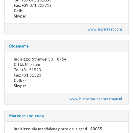
Fax:
+39 071 202219
Cell:
--
Skype:
--
www.superfast.com
Bloemsma
Indirizzo
: Stranwei 30, - 8754
Città
: Makkum
Tel:
+31 51523
Fax:
+31 51523
Cell:
--
Skype:
--
www.blemsma-vanbreemen.nl
MarVero soc. coop.
Indirizzo
: via maddalena porto delle genti - 98055