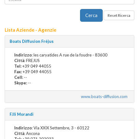
Lista Aziende - Agenzie
Boats Diffusion Fréjus
Indirizzo
: les caryatides A rue de la foudre - 83600
Città
: FREJUS
Tel:
+39 049 44055
Fax:
+39 049 44055
Cell:
--
Skype:
--
www.boats-diffusion.com
F.lli Morandi
Indirizzo
: Via XXIX Settembre, 3 - 60122
Città
: Ancona
Tel:
+39 071 202033