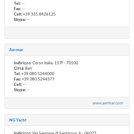
Tel:
--
Fax:
--
Cell:
+39 335 8426125
Skype:
--
Aermar
Indirizzo
: Corso Italia, 157f - 70100
Città
: Bari
Tel:
+39 080 5244000
Fax:
+39 080 5244377
Cell:
--
Skype:
--
www.aermar.com
NG Yacht
Indirizzo
: Via Santorre di Santarosa, 6 - 06073