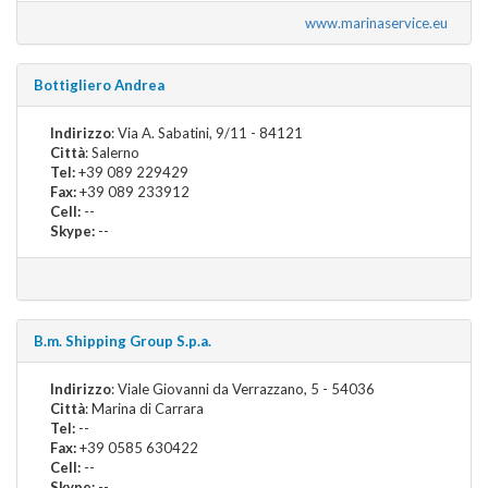
www.marinaservice.eu
Bottigliero Andrea
Indirizzo
: Via A. Sabatini, 9/11 - 84121
Città
: Salerno
Tel:
+39 089 229429
Fax:
+39 089 233912
Cell:
--
Skype:
--
B.m. Shipping Group S.p.a.
Indirizzo
: Viale Giovanni da Verrazzano, 5 - 54036
Città
: Marina di Carrara
Tel:
--
Fax:
+39 0585 630422
Cell:
--
Skype:
--