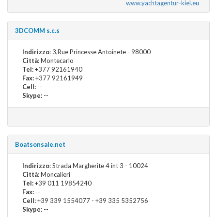
www.yachtagentur-kiel.eu
3DCOMM s.c.s
Indirizzo
: 3,Rue Princesse Antoinete - 98000
Città
: Montecarlo
Tel:
+377 92161940
Fax:
+377 92161949
Cell:
--
Skype:
--
Boatsonsale.net
Indirizzo
: Strada Margherite 4 int 3 - 10024
Città
: Moncalieri
Tel:
+39 011 19854240
Fax:
--
Cell:
+39 339 1554077 - +39 335 5352756
Skype:
--