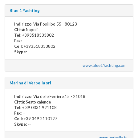
Blue 1 Yachting
Indirizzo
: Via Posillipo 55 - 80123
Città
: Napoli
Tel:
+393518333802
Fax:
--
Cell:
+393518333802
Skype:
--
www.blue1Yachting.com
Marina di Verbella srl
Indirizzo
: Via delle Ferriere,15 - 21018
Città
: Sesto calende
Tel:
+ 39 0331 921108
Fax:
--
Cell:
+39 349 2110127
Skype:
--
www.verbella.it