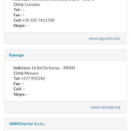
Città
: Corciano
Tel:
--
Fax:
--
Cell:
+39 335 7411700
Skype:
--
www.ngyacht.com
Ramoge
Indirizzo
: 16 Bd De Suisse, - 98000
Città
: Monaco
Tel:
+377 931542
Fax:
--
Cell:
--
Skype:
--
www.ramoge.org
AMMCharter S.r.l.s.