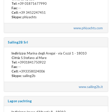
Tel:
+39 01871677990
Fax:
--
Cell:
+39 3452247451
Skype:
phiyachts
www.phiyachts.com
Sailing2B Srl
Indirizzo
: Marina degli Aregai - via Cozzi 1 - 18010
Città
: S.Stefano al Mare
Tel:
+3901841750922
Fax:
--
Cell:
+393358024006
Skype:
sailing2b
www.sailing2b.it
Lagon yachting
Indirizzo
: lmare d'Albertis 8 - 18010