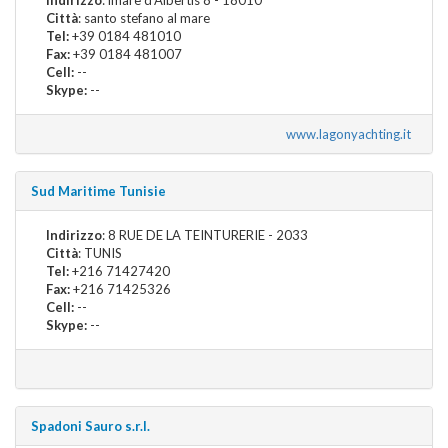
Città
: santo stefano al mare
Tel:
+39 0184 481010
Fax:
+39 0184 481007
Cell:
--
Skype:
--
www.lagonyachting.it
Sud Maritime Tunisie
Indirizzo
: 8 RUE DE LA TEINTURERIE - 2033
Città
: TUNIS
Tel:
+216 71427420
Fax:
+216 71425326
Cell:
--
Skype:
--
Spadoni Sauro s.r.l.