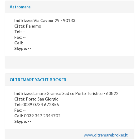
Astromare
Indirizzo
: Via Cavour 29 - 90133
Città
: Palermo
Tel:
--
Fax:
--
Cell:
--
Skype:
--
OLTREMARE YACHT BROKER
Indirizzo
: L.mare Gramsci Sud co Porto Turistico - 63822
Città
: Porto San Giorgio
Tel:
0039 0734 672856
Fax:
--
Cell:
0039 347 2344702
Skype:
--
www.oltremarebroker.it