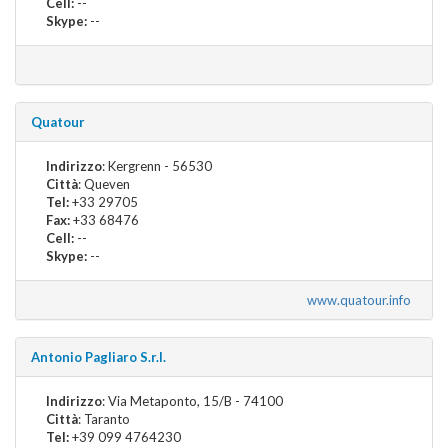
Cell:
--
Skype:
--
Quatour
Indirizzo
: Kergrenn - 56530
Città
: Queven
Tel:
+33 29705
Fax:
+33 68476
Cell:
--
Skype:
--
www.quatour.info
Antonio Pagliaro S.r.l.
Indirizzo
: Via Metaponto, 15/B - 74100
Città
: Taranto
Tel:
+39 099 4764230