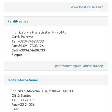
www.boatsonsale.net
FerdiNautica
Indirizzo
: via Franz Liszt nr 4 - 90145
Città
: Palermo
Tel:
+393474698733
Fax:
39 091 7303126
Cell:
+393474698733
Skype:
--
gommonemagazzu.altervista.org
Hody International
Indirizzo
: Marèchal Juin, Malleve - 44100
Città
: Nantes
Tel:
+33 24036
Fax:
+33 24036
Cell:
--