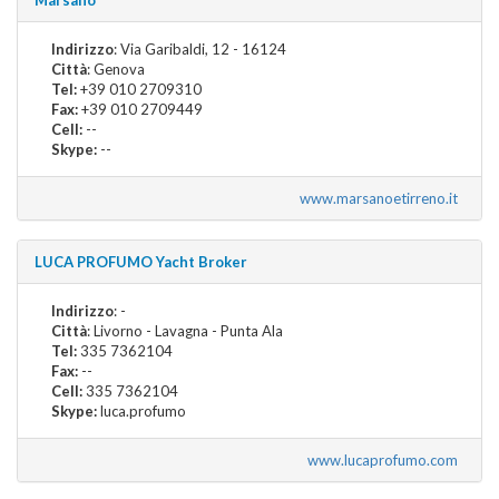
Indirizzo
: Via Garibaldi, 12 - 16124
Città
: Genova
Tel:
+39 010 2709310
Fax:
+39 010 2709449
Cell:
--
Skype:
--
www.marsanoetirreno.it
LUCA PROFUMO Yacht Broker
Indirizzo
: -
Città
: Livorno - Lavagna - Punta Ala
Tel:
335 7362104
Fax:
--
Cell:
335 7362104
Skype:
luca.profumo
www.lucaprofumo.com