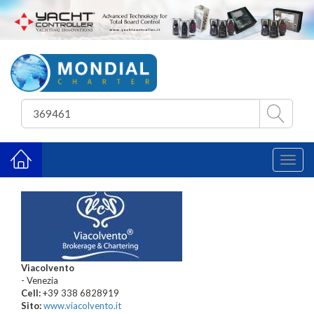
Toggl
naviga
Viacolvento
- Venezia
Cell:
+39 338 6828919
Sito:
www.viacolvento.it