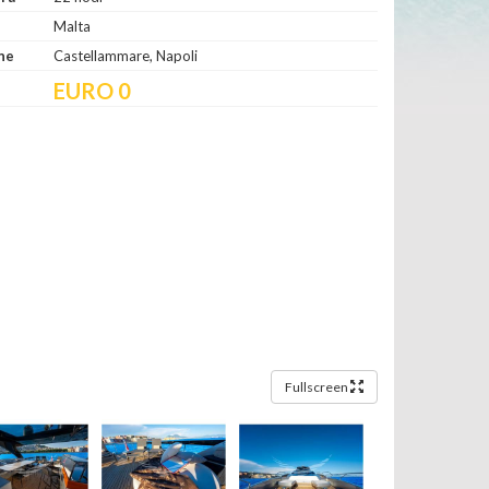
Malta
ne
Castellammare, Napoli
EURO 0
Fullscreen