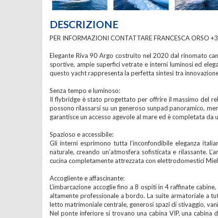
DESCRIZIONE
PER INFORMAZIONI CONTATTARE FRANCESCA ORSO +39
Elegante Riva 90 Argo costruito nel 2020 dal rinomato can
sportive, ampie superfici vetrate e interni luminosi ed elega
questo yacht rappresenta la perfetta sintesi tra innovazion
Senza tempo e luminoso:
Il flybridge è stato progettato per offrire il massimo del 
possono rilassarsi su un generoso sunpad panoramico, mentre
garantisce un accesso agevole al mare ed è completata da un
Spazioso e accessibile:
Gli interni esprimono tutta l’inconfondibile eleganza ital
naturale, creando un’atmosfera sofisticata e rilassante. L’
cucina completamente attrezzata con elettrodomestici Miele 
Accogliente e affascinante:
L’imbarcazione accoglie fino a 8 ospiti in 4 raffinate cabi
altamente professionale a bordo. La suite armatoriale a tut
letto matrimoniale centrale, generosi spazi di stivaggio, va
Nel ponte inferiore si trovano una cabina VIP, una cabina d