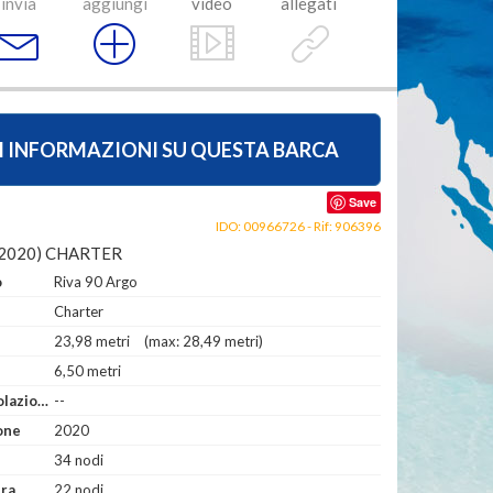
invia
aggiungi
video
allegati
I INFORMAZIONI SU QUESTA BARCA
Save
IDO: 00966726 - Rif: 906396
(2020) CHARTER
o
Riva 90 Argo
Charter
23,98 metri
(max: 28,49 metri)
6,50 metri
Anno di Immatricolazione
--
one
2020
34 nodi
era
22 nodi