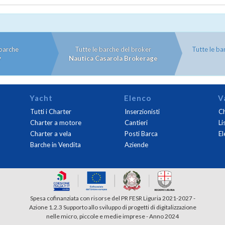
 barche
Tutte le barche del broker
Tutte le ba
y
Nautica Casarola Brokerage
Yacht
Elenco
V
Tutti i Charter
Inserzionisti
Ch
Charter a motore
Cantieri
Li
Charter a vela
Posti Barca
El
Barche in Vendita
Aziende
Spesa cofinanziata con risorse del PR FESR Liguria 2021-2027 -
Azione 1.2.3 Supporto allo sviluppo di progetti di digitalizzazione
nelle micro, piccole e medie imprese - Anno 2024