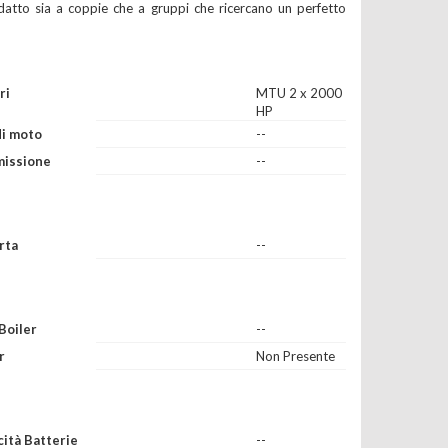
datto sia a coppie che a gruppi che ricercano un perfetto
ri
MTU 2 x 2000
HP
di moto
--
missione
--
rta
--
Boiler
--
r
Non Presente
ità Batterie
--