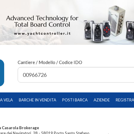
Cantiere / Modello / Codice IDO
A VELA
BARCHE IN VENDITA
POSTI BARCA
AZIENDE
REGISTRA
a Casarola Brokerage
re dei Navigatori, 28 - 58019 Porto Santo Stefano