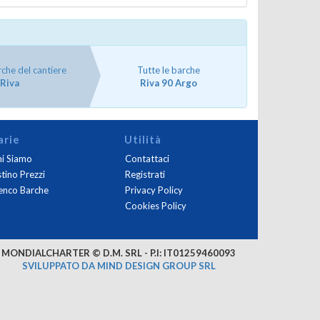
rche del cantiere
Tutte le barche
Riva
Riva 90 Argo
arie
Utilità
i Siamo
Contattaci
stino Prezzi
Registrati
enco Barche
Privacy Policy
Cookies Policy
MONDIALCHARTER © D.M. SRL - P.I: IT01259460093
SVILUPPATO DA MIND DESIGN GROUP SRL