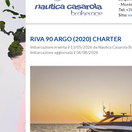
- Monte
Tel:
+3
Sito:
ww
RIVA 90 ARGO (2020) CHARTER
Imbarcazione inserita il 13/05/2026 da Nautica Casarola Br
Imbarcazione aggiornata il 06/08/2026