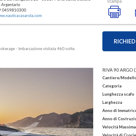
stampa
 Argentario
9 0459810300
w.nauticacasarola.com
RICHIED
okerage - Imbarcazione visitata 460 volte.
RIVA 90 ARGO 
Cantiere/Modell
Categoria
Lunghezza scafo
Larghezza
Anno di Costruzi
Velocità Massima
Velocità di Croci