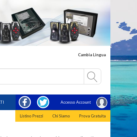
Cambia Lingua
FACEBOOK
TWITTER
TI
Accesso Account
Listino Prezzi
Chi Siamo
Prova Gratuita