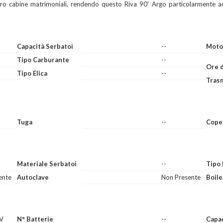
attro cabine matrimoniali, rendendo questo Riva 90' Argo particolarmente a
Capacità Serbatoi
--
Moto
Tipo Carburante
--
Ore 
Tipo Elica
--
Tras
Tuga
--
Cope
Materiale Serbatoi
--
Tipo 
ente
Autoclave
Non Presente
Boile
V
N° Batterie
--
Capac