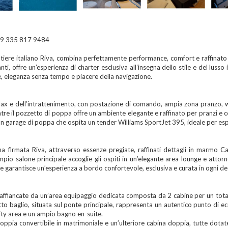
 335 817 9484
tiere italiano Riva, combina perfettamente performance, comfort e raffina
nti, offre un’esperienza di charter esclusiva all’insegna dello stile e del luss
e, eleganza senza tempo e piacere della navigazione.
relax e dell’intrattenimento, con postazione di comando, ampia zona pranzo, 
 il pozzetto di poppa offre un ambiente elegante e raffinato per pranzi e cene
 garage di poppa che ospita un tender Williams SportJet 395, ideale per esplo
iana firmata Riva, attraverso essenze pregiate, raffinati dettagli in marmo 
ampio salone principale accoglie gli ospiti in un’elegante area lounge e att
garantisce un’esperienza a bordo confortevole, esclusiva e curata in ogni det
ne, affiancate da un’area equipaggio dedicata composta da 2 cabine per un tot
to baglio, situata sul ponte principale, rappresenta un autentico punto di e
nity area e un ampio bagno en-suite.
oppia convertibile in matrimoniale e un’ulteriore cabina doppia, tutte dotate