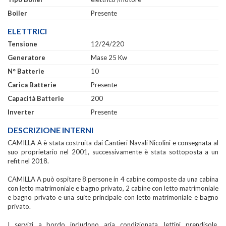
Boiler
Presente
ELETTRICI
Tensione
12/24/220
Generatore
Mase 25 Kw
N° Batterie
10
Carica Batterie
Presente
Capacità Batterie
200
Inverter
Presente
DESCRIZIONE INTERNI
CAMILLA A è stata costruita dai Cantieri Navali Nicolini e consegnata al
suo proprietario nel 2001, successivamente è stata sottoposta a un
refit nel 2018.
CAMILLA A può ospitare 8 persone in 4 cabine composte da una cabina
con letto matrimoniale e bagno privato, 2 cabine con letto matrimoniale
e bagno privato e una suite principale con letto matrimoniale e bagno
privato.
I servizi a bordo includono aria condizionata, lettini prendisole,