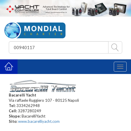
Toggl
naviga
Bacarelli Yacht
Via raffaele Ruggiero 107 - 80125 Napoli
Tel:
3334262948
Cell:
3287280249
Skype:
BacarelliYacht
Sito:
www.bacarelliyacht.com