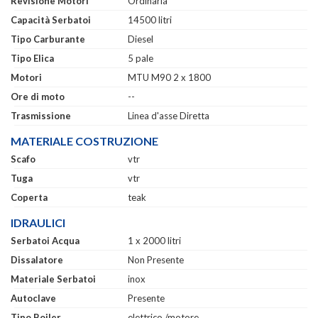
Revisione Motori
Ordinaria
Capacità Serbatoi
14500 litri
Tipo Carburante
Diesel
Tipo Elica
5 pale
Motori
MTU M90 2 x 1800
Ore di moto
--
Trasmissione
Linea d'asse Diretta
MATERIALE COSTRUZIONE
Scafo
vtr
Tuga
vtr
Coperta
teak
IDRAULICI
Serbatoi Acqua
1 x 2000 litri
Dissalatore
Non Presente
Materiale Serbatoi
inox
Autoclave
Presente
Tipo Boiler
elettrico /motore