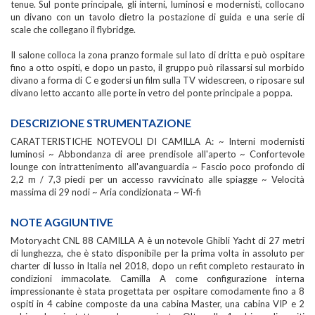
tenue. Sul ponte principale, gli interni, luminosi e modernisti, collocano
un divano con un tavolo dietro la postazione di guida e una serie di
scale che collegano il flybridge.
Il salone colloca la zona pranzo formale sul lato di dritta e può ospitare
fino a otto ospiti, e dopo un pasto, il gruppo può rilassarsi sul morbido
divano a forma di C e godersi un film sulla TV widescreen, o riposare sul
divano letto accanto alle porte in vetro del ponte principale a poppa.
DESCRIZIONE STRUMENTAZIONE
CARATTERISTICHE NOTEVOLI DI CAMILLA A: ~ Interni modernisti
luminosi ~ Abbondanza di aree prendisole all'aperto ~ Confortevole
lounge con intrattenimento all'avanguardia ~ Fascio poco profondo di
2,2 m / 7,3 piedi per un accesso ravvicinato alle spiagge ~ Velocità
massima di 29 nodi ~ Aria condizionata ~ Wi-fi
NOTE AGGIUNTIVE
Motoryacht CNL 88 CAMILLA A è un notevole Ghibli Yacht di 27 metri
di lunghezza, che è stato disponibile per la prima volta in assoluto per
charter di lusso in Italia nel 2018, dopo un refit completo restaurato in
condizioni immacolate. Camilla A come configurazione interna
impressionante è stata progettata per ospitare comodamente fino a 8
ospiti in 4 cabine composte da una cabina Master, una cabina VIP e 2