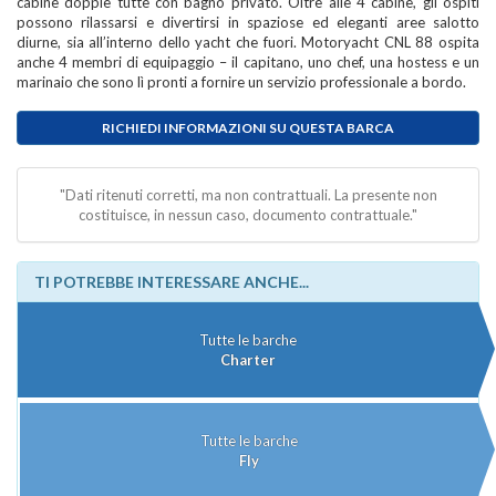
cabine doppie tutte con bagno privato. Oltre alle 4 cabine, gli ospiti
possono rilassarsi e divertirsi in spaziose ed eleganti aree salotto
diurne, sia all’interno dello yacht che fuori. Motoryacht CNL 88 ospita
anche 4 membri di equipaggio – il capitano, uno chef, una hostess e un
marinaio che sono lì pronti a fornire un servizio professionale a bordo.
RICHIEDI INFORMAZIONI SU QUESTA BARCA
"Dati ritenuti corretti, ma non contrattuali. La presente non
costituisce, in nessun caso, documento contrattuale."
TI POTREBBE INTERESSARE ANCHE...
Tutte le barche
Charter
Tutte le barche
Fly