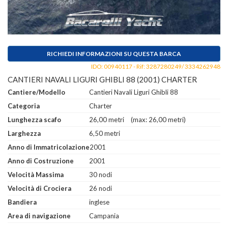
RICHIEDI INFORMAZIONI SU QUESTA BARCA
IDO: 00940117 - Rif: 3287280249/ 3334262948
CANTIERI NAVALI LIGURI GHIBLI 88 (2001) CHARTER
Cantiere/Modello
Cantieri Navali Liguri Ghibli 88
Categoria
Charter
Lunghezza scafo
26,00 metri
(max: 26,00 metri)
Larghezza
6,50 metri
Anno di Immatricolazione
2001
Anno di Costruzione
2001
Velocità Massima
30 nodi
Velocità di Crociera
26 nodi
Bandiera
inglese
Area di navigazione
Campania