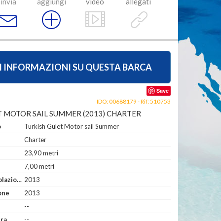
invia
aggiungi
video
allegati
I INFORMAZIONI SU QUESTA BARCA
Save
IDO: 00688179 - Rif: 510753
T MOTOR SAIL SUMMER (2013) CHARTER
o
Turkish Gulet Motor sail Summer
Charter
23,90 metri
7,00 metri
Anno di Immatricolazione
2013
one
2013
--
era
--