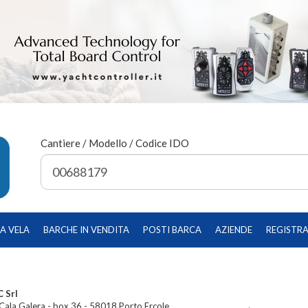
Cantiere / Modello / Codice IDO
A VELA
BARCHE IN VENDITA
POSTI BARCA
AZIENDE
REGISTRA
 Srl
Cala Galera - box 36 - 58018 Porto Ercole