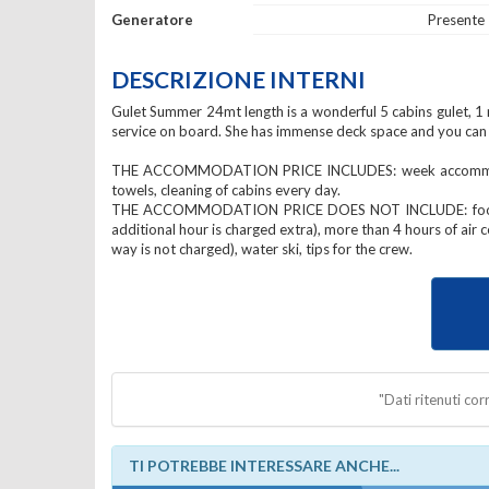
Generatore
Presente
DESCRIZIONE INTERNI
Gulet Summer 24mt length is a wonderful 5 cabins gulet, 1 ma
service on board. She has immense deck space and you can be
THE ACCOMMODATION PRICE INCLUDES: week accommodation o
towels, cleaning of cabins every day.
THE ACCOMMODATION PRICE DOES NOT INCLUDE: food, drink
additional hour is charged extra), more than 4 hours of ai
way is not charged), water ski, tips for the crew.
"Dati ritenuti co
TI POTREBBE INTERESSARE ANCHE...