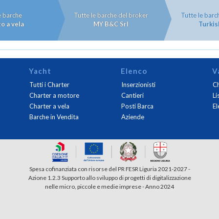
e barche
Tutte le barche del broker
Tutte le barc
o a vela
MY B&C Srl
Turkis
Yacht
Elenco
V
Tutti i Charter
Inserzionisti
Ch
Charter a motore
Cantieri
Li
Charter a vela
Posti Barca
El
Barche in Vendita
Aziende
Spesa cofinanziata con risorse del PR FESR Liguria 2021-2027 -
Azione 1.2.3 Supporto allo sviluppo di progetti di digitalizzazione
nelle micro, piccole e medie imprese - Anno 2024