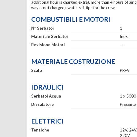
additional hour is charged extra), more than 4 hours of ai
way is not charged), water ski, tips for the crew.
COMBUSTIBILI E MOTORI
N° Serbatoi
1
Materiale Serbatoi
Inox
Revisione Motori
--
MATERIALE COSTRUZIONE
Scafo
PRFV
IDRAULICI
Serbatoi Acqua
1 x 5000 l
Dissalatore
Presente
ELETTRICI
Tensione
12V, 24V
220V