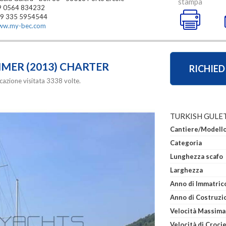
stampa
9 0564 834232
9 335 5954544
ww.my-bec.com
MER (2013) CHARTER
RICHIED
azione visitata 3338 volte.
TURKISH GULE
Cantiere/Modell
Categoria
Lunghezza scafo
Larghezza
Anno di Costruzi
Velocità Massima
Velocità di Croci