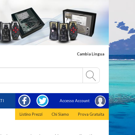
Cambia Lingua
FACEBOOK
TWITTER
TI
Accesso Account
Listino Prezzi
Chi Siamo
Prova Gratuita