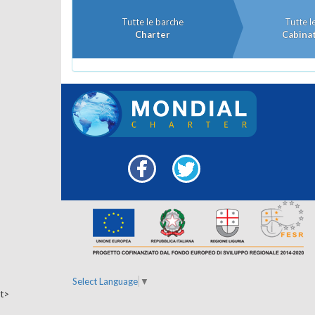
Tutte le barche
Tutte l
Charter
Cabinat
Facebook
Twitter
Select Language
▼
t>