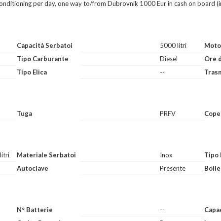
r conditioning per day, one way to/from Dubrovnik 1000 Eur in cash on board 
Capacità Serbatoi
5000 litri
Moto
Tipo Carburante
Diesel
Ore 
Tipo Elica
--
Tras
Tuga
PRFV
Cope
itri
Materiale Serbatoi
Inox
Tipo 
Autoclave
Presente
Boile
,
N° Batterie
--
Capac