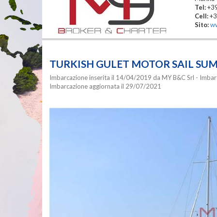
Tel:
+3
Cell:
+3
Sito:
w
TURKISH GULET MOTOR SAIL SUM
Imbarcazione inserita il 14/04/2019 da MY B&C Srl - Imbarc
Imbarcazione aggiornata il 29/07/2021