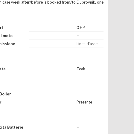
(in case week after/before is booked from/to Dubrovnik, one
ri
0 HP
di moto
--
missione
Linea d'asse
rta
Teak
Boiler
--
r
Presente
ità Batterie
--