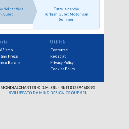
he del cantiere
Tutte le barche
h Gulet
Turkish Gulet Motor sail
Summer
arie
Utilità
i Siamo
Contattaci
stino Prezzi
Registrati
enco Barche
Privacy Policy
Cookies Policy
MONDIALCHARTER © D.M. SRL - P.I: IT01259460093
SVILUPPATO DA MIND DESIGN GROUP SRL