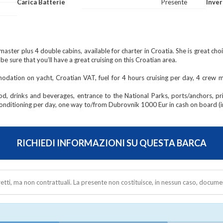
Carica Batterie
Presente
Inver
ster plus 4 double cabins, available for charter in Croatia. She is great choi
 sure that you’ll have a great cruising on this Croatian area.
n yacht, Croatian VAT, fuel for 4 hours cruising per day, 4 crew memb
s and beverages, entrance to the National Parks, ports/anchors, privat
r conditioning per day, one way to/from Dubrovnik 1000 Eur in cash on board 
RICHIEDI INFORMAZIONI SU QUESTA BARCA
rretti, ma non contrattuali. La presente non costituisce, in nessun caso, docume