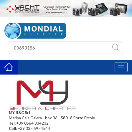
Toggl
naviga
MY B&C Srl
Marina Cala Galera - box 36 - 58018 Porto Ercole
Tel:
+39 0564 834232
Cell:
+39 335 5954544