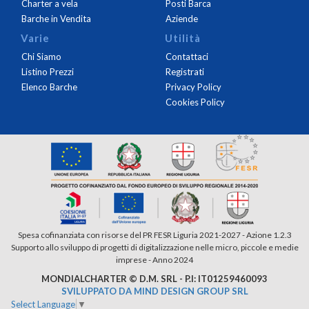
Charter a vela
Posti Barca
Barche in Vendita
Aziende
Varie
Utilità
Chi Siamo
Contattaci
Listino Prezzi
Registrati
Elenco Barche
Privacy Policy
Cookies Policy
Spesa cofinanziata con risorse del PR FESR Liguria 2021-2027 - Azione 1.2.3
Supporto allo sviluppo di progetti di digitalizzazione nelle micro, piccole e medie
imprese - Anno 2024
MONDIALCHARTER © D.M. SRL - P.I: IT01259460093
SVILUPPATO DA MIND DESIGN GROUP SRL
Select Language
▼