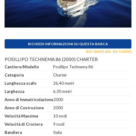
RICHIEDI INFORMAZIONI SU QUESTA BARCA
IDO: 00693186 - Rif: 513896
POSILLIPO TECHNEMA 86 (2000) CHARTER
Cantiere/Modello
Posillipo Technema 86
Categoria
Charter
Lunghezza scafo
26,40 metri
Larghezza
6,30 metri
Anno di Immatricolazione
2000
Anno di Costruzione
2000
Velocità Massima
10 nodi
Velocità di Crociera
9 nodi
Bandiera
Italia