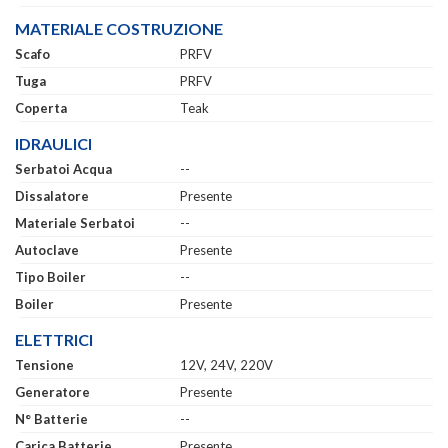
MATERIALE COSTRUZIONE
Scafo
PRFV
Tuga
PRFV
Coperta
Teak
IDRAULICI
Serbatoi Acqua
--
Dissalatore
Presente
Materiale Serbatoi
--
Autoclave
Presente
Tipo Boiler
--
Boiler
Presente
ELETTRICI
Tensione
12V, 24V, 220V
Generatore
Presente
N° Batterie
--
Carica Batterie
Presente