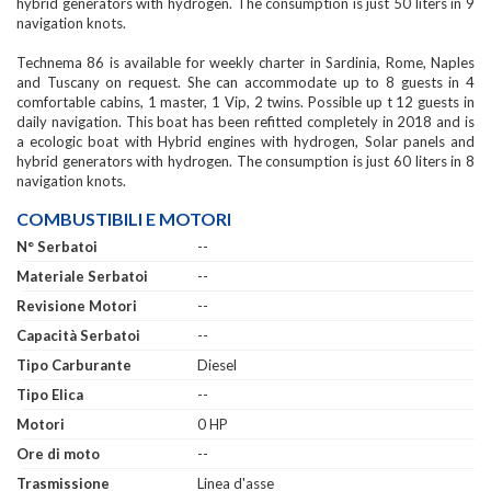
hybrid generators with hydrogen. The consumption is just 50 liters in 9
navigation knots.
Technema 86 is available for weekly charter in Sardinia, Rome, Naples
and Tuscany on request. She can accommodate up to 8 guests in 4
comfortable cabins, 1 master, 1 Vip, 2 twins. Possible up t 12 guests in
daily navigation. This boat has been refitted completely in 2018 and is
a ecologic boat with Hybrid engines with hydrogen, Solar panels and
hybrid generators with hydrogen. The consumption is just 60 liters in 8
navigation knots.
COMBUSTIBILI E MOTORI
N° Serbatoi
--
Materiale Serbatoi
--
Revisione Motori
--
Capacità Serbatoi
--
Tipo Carburante
Diesel
Tipo Elica
--
Motori
0 HP
Ore di moto
--
Trasmissione
Linea d'asse