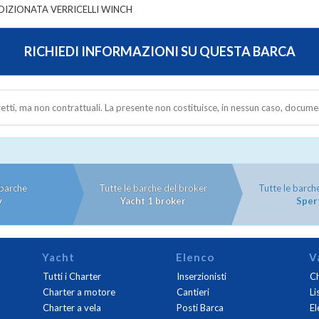
DIZIONATA VERRICELLI WINCH
RICHIEDI INFORMAZIONI SU QUESTA BARCA
rretti, ma non contrattuali. La presente non costituisce, in nessun caso, docume
 barche
Tutte le barche del broker
Tutte le barche
y
Yacht 1 broker
Sper
Yacht
Elenco
V
Tutti i Charter
Inserzionisti
Ch
Charter a motore
Cantieri
Li
Charter a vela
Posti Barca
El