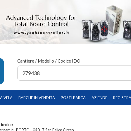
Cantiere / Modello / Codice IDO
A VELA
BARCHE IN VENDITA
POSTI BARCA
AZIENDE
REGISTRA
 broker
Bergamini, PORTO - 04017 San Felice Circeo