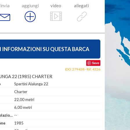
invia
aggiungi
video
allegati
I INFORMAZIONI SU QUESTA BARCA
Save
IDO: 279438 - Rif: 4326
UNGA 22 (1985) CHARTER
o
Spertini Alalunga 22
Charter
22,00 metri
6,00 metri
Anno di Immatricolazione
--
one
1985