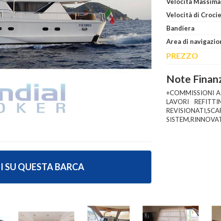
Velocità Massima
Velocità di Croci
Bandiera
Area di navigazio
PREZZO
Note Finanz
+COMMISSIONI A
LAVORI REFITT
REVISIONATI
SISTEM,RINNOVAT
I SU QUESTA BARCA