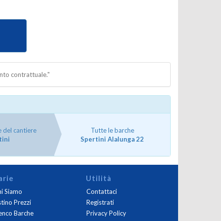
nto contrattuale."
 del cantiere
Tutte le barche
tini
Spertini Alalunga 22
arie
Utilità
i Siamo
Contattaci
stino Prezzi
Registrati
enco Barche
Privacy Policy