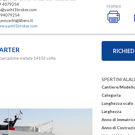
9 4079254
stampa
fo@yacht1broker.com
394079254
unoyacht@libero.it
w.yacht1broker.com
HARTER
RICHIED
barcazione visitata 14103 volte.
SPERTINI ALAL
Cantiere/Modell
Categoria
Lunghezza scafo
Larghezza
Anno di Costruzi