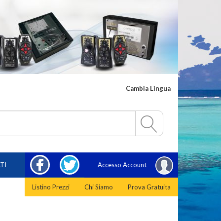
Cambia Lingua
FACEBOOK
TWITTER
TI
Accesso Account
Listino Prezzi
Chi Siamo
Prova Gratuita