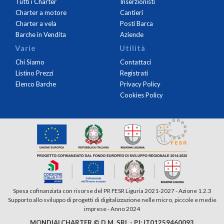
Tutti i Charter
Inserzionisti
Charter a motore
Cantieri
Charter a vela
Posti Barca
Barche in Vendita
Aziende
Varie
Utilità
Chi Siamo
Contattaci
Listino Prezzi
Registrati
Elenco Barche
Privacy Policy
Cookies Policy
Spesa cofinanziata con risorse del PR FESR Liguria 2021-2027 - Azione 1.2.3
Supporto allo sviluppo di progetti di digitalizzazione nelle micro, piccole e medie
imprese - Anno 2024
MONDIALCHARTER © D.M. SRL - P.I: IT01259460093