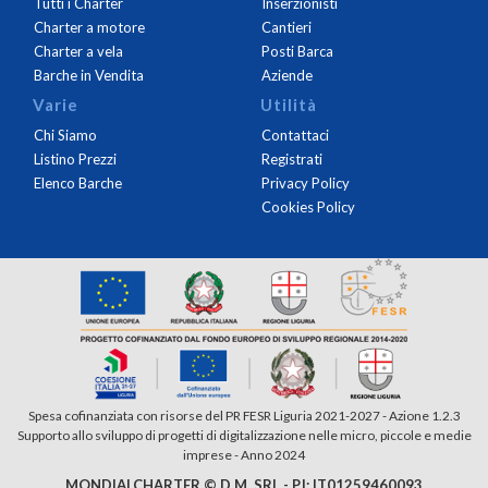
Tutti i Charter
Inserzionisti
Charter a motore
Cantieri
Charter a vela
Posti Barca
Barche in Vendita
Aziende
Varie
Utilità
Chi Siamo
Contattaci
Listino Prezzi
Registrati
Elenco Barche
Privacy Policy
Cookies Policy
Spesa cofinanziata con risorse del PR FESR Liguria 2021-2027 - Azione 1.2.3
Supporto allo sviluppo di progetti di digitalizzazione nelle micro, piccole e medie
imprese - Anno 2024
MONDIALCHARTER © D.M. SRL - P.I: IT01259460093