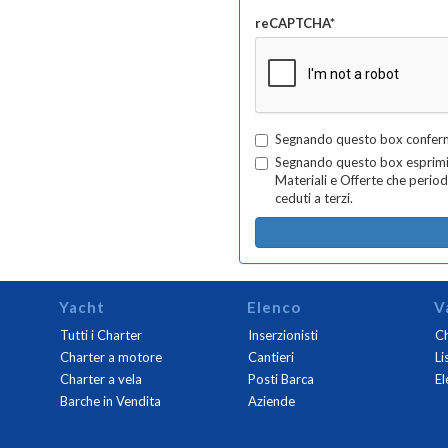
reCAPTCHA*
Segnando questo box confermi
Segnando questo box esprimi i
Materiali e Offerte che perio
ceduti a terzi.
Yacht
Elenco
V
Tutti i Charter
Inserzionisti
Ch
Charter a motore
Cantieri
Li
Charter a vela
Posti Barca
El
Barche in Vendita
Aziende