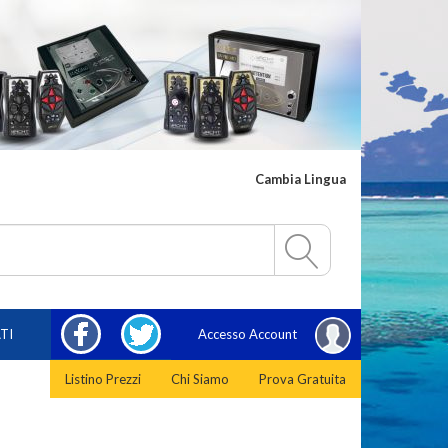
Cambia Lingua
FACEBOOK
TWITTER
TI
Accesso Account
Listino Prezzi
Chi Siamo
Prova Gratuita