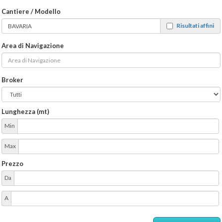
Cantiere / Modello
Risultati affini
Area di Navigazione
Broker
Lunghezza (mt)
Min
Max
Prezzo
Da
A