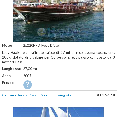
Motori:
2x220HPD Iveco Diesel
Lady Hawke è un raffinato caicco di 27 mt di recentissima costruzione,
2007, dotato di 5 cabine per 10 persone, equipaggio composto da 3
membri. Base
Lunghezza:
27,00 mt
Anno:
2007
?
Prezzo:
Cantiere turco - Caicco 27 mt morning star
IDO: 369318