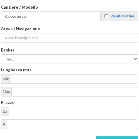
Cantiere / Modello
Risultati affini
Area di Navigazione
Broker
Lunghezza (mt)
Min
Max
Prezzo
Da
A