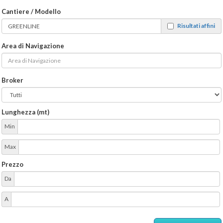
Cantiere / Modello
Risultati affini
Area di Navigazione
Broker
Lunghezza (mt)
Min
Max
Prezzo
Da
A