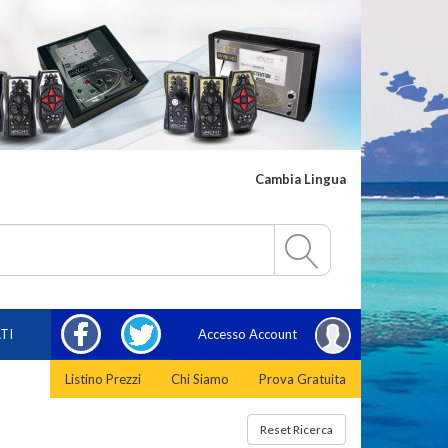
Cambia Lingua
FACEBOOK
TWITTER
TI
Accesso Account
Listino Prezzi
Chi Siamo
Prova Gratuita