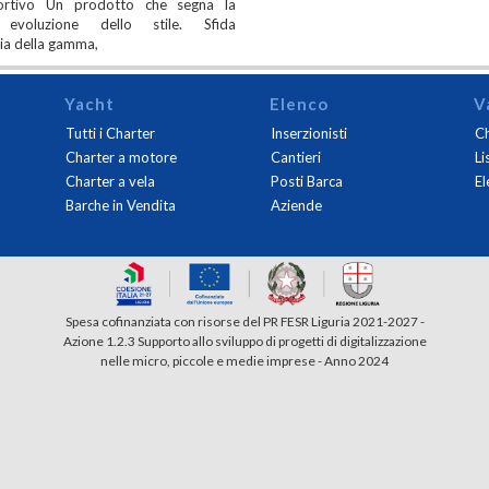
ortivo Un prodotto che segna la
 evoluzione dello stile. Sfida
ia della gamma,
Yacht
Elenco
V
Tutti i Charter
Inserzionisti
Ch
Charter a motore
Cantieri
Li
Charter a vela
Posti Barca
El
Barche in Vendita
Aziende
Spesa cofinanziata con risorse del PR FESR Liguria 2021-2027 -
Azione 1.2.3 Supporto allo sviluppo di progetti di digitalizzazione
nelle micro, piccole e medie imprese - Anno 2024