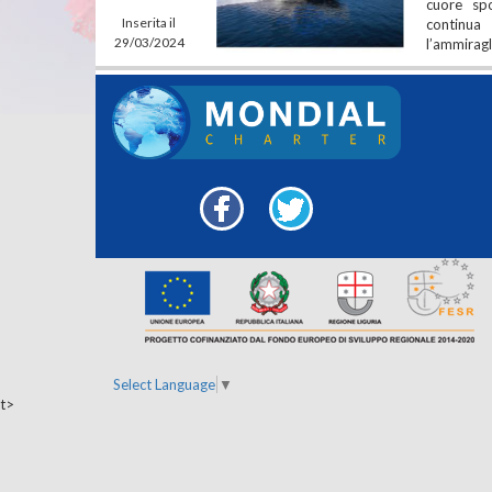
66
cuore sp
Inserita il
continua
29/03/2024
l’ammiragl
Facebook
Twitter
Select Language
▼
t>