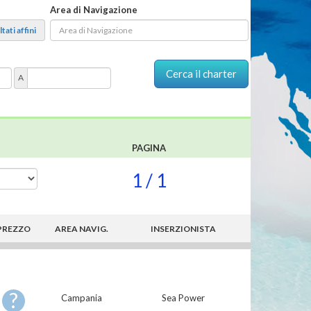
Area di Navigazione
tati affini
A
PAGINA
1 / 1
PREZZO
AREA NAVIG.
INSERZIONISTA
?
Campania
Sea Power