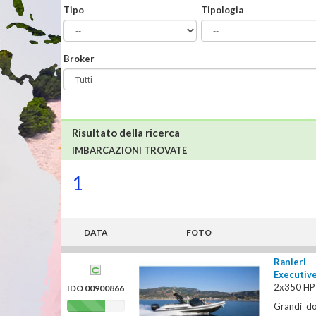
Tipo
Tipologia
Broker
Risultato della ricerca
IMBARCAZIONI TROVATE
1
DATA
FOTO
Ranieri
Executiv
2x350 HP 
IDO 00900866
Grandi do
Ranking: