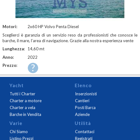
Motori:
2x60 HP Volvo Penta Diesel
Sceglierci è garanzia di un servizio reso da professionisti che conosce le
barche, il mare, l’area di navigazione. Grazie alla nostra esperienza vente
Lunghezza:
14,60 mt
Anno:
2022
?
Prezzo:
Yacht
Elenco
Tutti i Charter
Inserzionisti
Charter a motore
Cantieri
Charter a vela
Posti Barca
Barche in Vendita
Aziende
Varie
Utilità
Chi Siamo
Contattaci
Listino Prezzi
Registrati